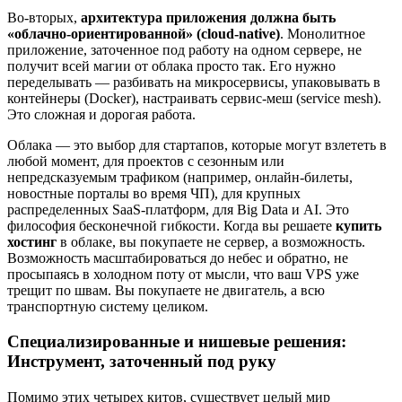
Во-вторых,
архитектура приложения должна быть
«облачно-ориентированной» (cloud-native)
. Монолитное
приложение, заточенное под работу на одном сервере, не
получит всей магии от облака просто так. Его нужно
переделывать — разбивать на микросервисы, упаковывать в
контейнеры (Docker), настраивать сервис-меш (service mesh).
Это сложная и дорогая работа.
Облака — это выбор для стартапов, которые могут взлететь в
любой момент, для проектов с сезонным или
непредсказуемым трафиком (например, онлайн-билеты,
новостные порталы во время ЧП), для крупных
распределенных SaaS-платформ, для Big Data и AI. Это
философия бесконечной гибкости. Когда вы решаете
купить
хостинг
в облаке, вы покупаете не сервер, а возможность.
Возможность масштабироваться до небес и обратно, не
просыпаясь в холодном поту от мысли, что ваш VPS уже
трещит по швам. Вы покупаете не двигатель, а всю
транспортную систему целиком.
Специализированные и нишевые решения:
Инструмент, заточенный под руку
Помимо этих четырех китов, существует целый мир