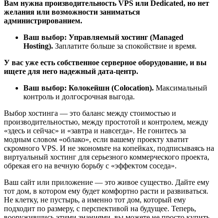
Вам нужна производительность VPS или Dedicated, но нет
желания или возможности заниматься
администрированием.
Ваш выбор: Управляемый хостинг (Managed
Hosting).
Заплатите больше за спокойствие и время.
У вас уже есть собственное серверное оборудование, и вы
ищете для него надежный дата-центр.
Ваш выбор: Колокейшн (Colocation).
Максимальный
контроль и долгосрочная выгода.
Выбор хостинга — это баланс между стоимостью и
производительностью, между простотой и контролем, между
«здесь и сейчас» и «завтра и навсегда». Не гонитесь за
модным словом «облако», если вашему проекту хватит
скромного VPS. И не экономьте на копейках, подписываясь на
виртуальный хостинг для серьезного коммерческого проекта,
обрекая его на вечную борьбу с «эффектом соседа».
Ваш сайт или приложение — это живое существо. Дайте ему
тот дом, в котором ему будет комфортно расти и развиваться.
Не клетку, не пустырь, а именно тот дом, который ему
подходит по размеру, с перспективой на будущее. Теперь,
вооружившись этими знаниями, вы можете не просто купить