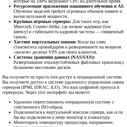
которые на 100% загружают CPU на длительное время.
Ресурсоемкие приложения машинного обучения и AI:
Обучение моделей требует огромных объемов памяти и
вычислительной мощности.
Крупные игровые серверы:
Для таких игр, как
Minecraft, Counter-Strike, где низкие задержки (low
latency) и стабильность кадровой частоты — священный
грааль.
Хостинг виртуальных машин:
Когда вы сами
становитесь провайдером и разворачиваете на мощном
«железе» десятки VPS для своих клиентов.
Системы хранения данных (NAS/SAN):
Развертывание отказоустойчивых файловых хранилищ с
большими массивами дисков.
Вы получаете не просто root-доступ к операционной системе.
Вы получаете доступ к системе удаленного управления самим
сервером (IPMI, iDRAC, iLO). Это ваш цифровой пропуск в
серверную. Через этот интерфейс вы можете:
Удаленно переустановить операционную систему с
собственного ISO-образа.
Подключиться к виртуальной консоли сервера, как если
бы вы подключили к нему монитор и клавиатуру.
Мониторить температуру процессора, напряжение,