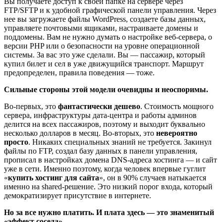
Вы получаете доступ к своей папке на сервере через
FTP/SFTP и к удобной графической панели управления. Через
нее вы загружаете файлы WordPress, создаете базы данных,
управляете почтовыми ящиками, настраиваете домены и
поддомены. Вам не нужно думать о настройке веб-сервера, о
версии PHP или о безопасности на уровне операционной
системы. За вас это уже сделали. Вы — пассажир, который
купил билет и сел в уже движущийся транспорт. Маршрут
предопределен, правила поведения — тоже.
Сильные стороны этой модели очевидны и неоспоримы.
Во-первых, это
фантастически дешево
. Стоимость мощного
сервера, инфраструктуры дата-центра и работы админов
делится на всех пассажиров, поэтому и выходит буквально
несколько долларов в месяц. Во-вторых, это
невероятно
просто
. Никаких специальных знаний не требуется. Закинул
файлы по FTP, создал базу данных в панели управления,
прописал в настройках домена DNS-адреса хостинга — и сайт
уже в сети. Именно поэтому, когда человек впервые гуглит
«
купить хостинг для сайта
», он в 90% случаев натыкается
именно на shared-решение. Это низкий порог входа, который
демократизирует присутствие в интернете.
Но за все нужно платить. И плата здесь — это знаменитый
«эффект соседа».