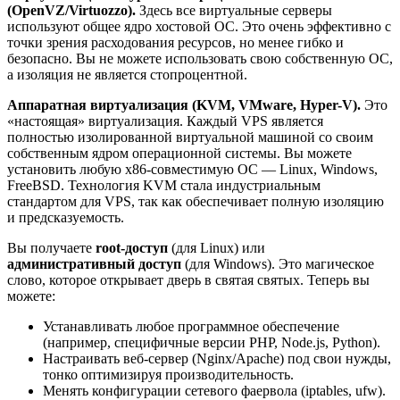
(OpenVZ/Virtuozzo).
Здесь все виртуальные серверы
используют общее ядро хостовой ОС. Это очень эффективно с
точки зрения расходования ресурсов, но менее гибко и
безопасно. Вы не можете использовать свою собственную ОС,
а изоляция не является стопроцентной.
Аппаратная виртуализация (KVM, VMware, Hyper-V).
Это
«настоящая» виртуализация. Каждый VPS является
полностью изолированной виртуальной машиной со своим
собственным ядром операционной системы. Вы можете
установить любую x86-совместимую ОС — Linux, Windows,
FreeBSD. Технология KVM стала индустриальным
стандартом для VPS, так как обеспечивает полную изоляцию
и предсказуемость.
Вы получаете
root-доступ
(для Linux) или
административный доступ
(для Windows). Это магическое
слово, которое открывает дверь в святая святых. Теперь вы
можете:
Устанавливать любое программное обеспечение
(например, специфичные версии PHP, Node.js, Python).
Настраивать веб-сервер (Nginx/Apache) под свои нужды,
тонко оптимизируя производительность.
Менять конфигурации сетевого фаервола (iptables, ufw).