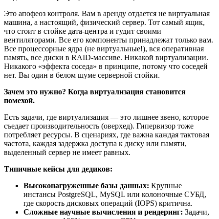
Это апофеоз контроля. Вам в аренду отдается не виртуальная
машина, а настоящий, физический сервер. Тот самый ящик,
что стоит в стойке дата-центра и гудит своими
вентиляторами. Все его компоненты принадлежат только вам.
Все процессорные ядра (не виртуальные!), вся оперативная
память, все диски в RAID-массиве. Никакой виртуализации.
Никакого «эффекта соседа» в принципе, потому что соседей
нет. Вы один в белом шуме серверной стойки.
Зачем это нужно? Когда виртуализация становится
помехой.
Есть задачи, где виртуализация — это лишнее звено, которое
съедает производительность (оверхед). Гипервизор тоже
потребляет ресурсы. В сценариях, где важна каждая тактовая
частота, каждая задержка доступа к диску или памяти,
выделенный сервер не имеет равных.
Типичные
кейсы
для
дедиков:
Высоконагруженные базы данных:
Крупные
инстансы PostgreSQL, MySQL или колоночные СУБД,
где скорость дисковых операций (IOPS) критична.
Сложные научные вычисления и рендеринг:
Задачи,