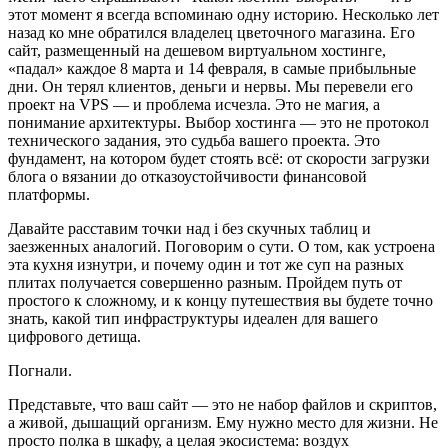
этот момент я всегда вспоминаю одну историю. Несколько лет
назад ко мне обратился владелец цветочного магазина. Его
сайт, размещенный на дешевом виртуальном хостинге,
«падал» каждое 8 марта и 14 февраля, в самые прибыльные
дни. Он терял клиентов, деньги и нервы. Мы перевели его
проект на VPS — и проблема исчезла. Это не магия, а
понимание архитектуры. Выбор хостинга — это не протокол
технического задания, это судьба вашего проекта. Это
фундамент, на котором будет стоять всё: от скорости загрузки
блога о вязании до отказоустойчивости финансовой
платформы.
Давайте расставим точки над i без скучных таблиц и
заезженных аналогий. Поговорим о сути. О том, как устроена
эта кухня изнутри, и почему один и тот же суп на разных
плитах получается совершенно разным. Пройдем путь от
простого к сложному, и к концу путешествия вы будете точно
знать, какой тип инфраструктуры идеален для вашего
цифрового детища.
Погнали.
Представьте, что ваш сайт — это не набор файлов и скриптов,
а живой, дышащий организм. Ему нужно место для жизни. Не
просто полка в шкафу, а целая экосистема: воздух