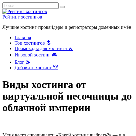
Перейти
Search
к
for:
содержанию
Рейтинг хостингов
Лучшие хостинг-провайдеры и регистраторы доменных имён
Главная
Топ хостингов 🔝
Промокоды для хостинга 🔥
Игровой хостинг 🎮
Блог 📝
Добавить хостинг 💡
Виды хостинга от
виртуальной песочницы до
облачной империи
Меня часто спрашивают: «Какой хостинг выбрать?» — и в