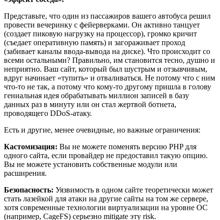
Представьте, что один из пассажиров вашего автобуса решил
провести вечеринку с фейерверками. Он активно танцует
(создает пиковую нагрузку на процессор), громко кричит
(съедает оперативную память) и загораживает проход
(забивает каналы ввода-вывода на диске). Что происходит со
всеми остальными? Правильно, им становится тесно, душно и
неприятно. Ваш сайт, который был шустрым и отзывчивым,
вдруг начинает «тупить» и отваливаться. Не потому что с ним
что-то не так, а потому что кому-то другому пришла в голову
гениальная идея обрабатывать миллион записей в базу
данных раз в минуту или он стал жертвой ботнета,
проводящего DDoS-атаку.
Есть и другие, менее очевидные, но важные ограничения:
Кастомизация:
Вы не можете поменять версию PHP для
одного сайта, если провайдер не предоставил такую опцию.
Вы не можете установить собственные модули или
расширения.
Безопасность:
Уязвимость в одном сайте теоретически может
стать лазейкой для атаки на другие сайты на том же сервере,
хотя современные технологии виртуализации на уровне ОС
(например, CageFS) серьезно mitigate эту risk.