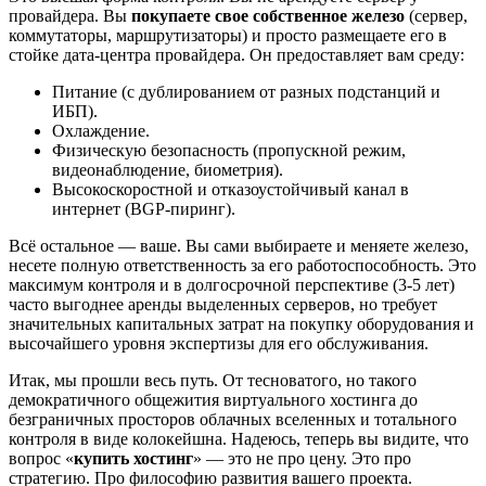
провайдера. Вы
покупаете свое собственное железо
(сервер,
коммутаторы, маршрутизаторы) и просто размещаете его в
стойке дата-центра провайдера. Он предоставляет вам среду:
Питание (с дублированием от разных подстанций и
ИБП).
Охлаждение.
Физическую безопасность (пропускной режим,
видеонаблюдение, биометрия).
Высокоскоростной и отказоустойчивый канал в
интернет (BGP-пиринг).
Всё остальное — ваше. Вы сами выбираете и меняете железо,
несете полную ответственность за его работоспособность. Это
максимум контроля и в долгосрочной перспективе (3-5 лет)
часто выгоднее аренды выделенных серверов, но требует
значительных капитальных затрат на покупку оборудования и
высочайшего уровня экспертизы для его обслуживания.
Итак, мы прошли весь путь. От тесноватого, но такого
демократичного общежития виртуального хостинга до
безграничных просторов облачных вселенных и тотального
контроля в виде колокейшна. Надеюсь, теперь вы видите, что
вопрос «
купить хостинг
» — это не про цену. Это про
стратегию. Про философию развития вашего проекта.