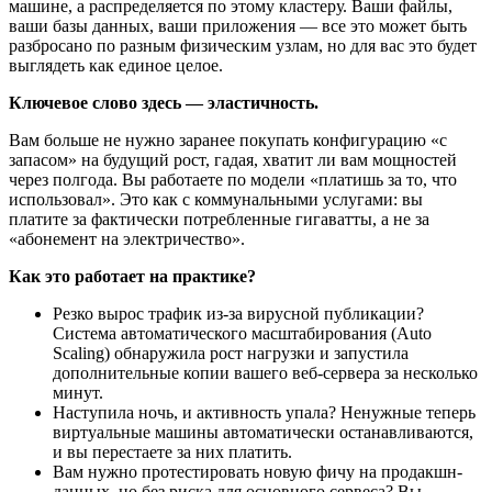
машине, а распределяется по этому кластеру. Ваши файлы,
ваши базы данных, ваши приложения — все это может быть
разбросано по разным физическим узлам, но для вас это будет
выглядеть как единое целое.
Ключевое слово здесь — эластичность.
Вам больше не нужно заранее покупать конфигурацию «с
запасом» на будущий рост, гадая, хватит ли вам мощностей
через полгода. Вы работаете по модели «платишь за то, что
использовал». Это как с коммунальными услугами: вы
платите за фактически потребленные гигаватты, а не за
«абонемент на электричество».
Как это работает на практике?
Резко вырос трафик из-за вирусной публикации?
Система автоматического масштабирования (Auto
Scaling) обнаружила рост нагрузки и запустила
дополнительные копии вашего веб-сервера за несколько
минут.
Наступила ночь, и активность упала? Ненужные теперь
виртуальные машины автоматически останавливаются,
и вы перестаете за них платить.
Вам нужно протестировать новую фичу на продакшн-
данных, но без риска для основного сервеса? Вы