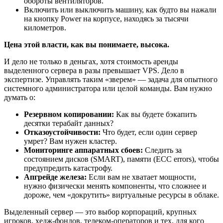
обороты вентиляторов.
Включить или выключить машину, как будто вы нажали
на кнопку Power на корпусе, находясь за тысячи
километров.
Цена этой власти, как вы понимаете, высока.
И дело не только в деньгах, хотя стоимость аренды
выделенного сервера в разы превышает VPS. Дело в
экспертизе. Управлять таким «зверем» — задача для опытного
системного администратора или целой команды. Вам нужно
думать о:
Резервном копировании:
Как вы будете бэкапить
десятки терабайт данных?
Отказоустойчивости:
Что будет, если один сервер
умрет? Вам нужен кластер.
Мониторинге аппаратных сбоев:
Следить за
состоянием дисков (SMART), памяти (ECC errors), чтобы
предупредить катастрофу.
Апгрейде железа:
Если вам не хватает мощности,
нужно физически менять компоненты, что сложнее и
дороже, чем «докрутить» виртуальные ресурсы в облаке.
Выделенный сервер — это выбор корпораций, крупных
игроков, хедж-фондов, телеком-операторов и тех, для кого