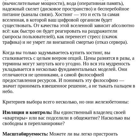
(вычислительные мощности), вода (оперативная память),
надежный скелет (дисковое пространство) и бесперебойное
питание (каналы связи). Хостинг — это и есть та самая
вселенная, в которой ваш цифровой организм будет
существовать. От качества этой вселенной зависит абсолютно
всё: как быстро он будет реагировать на раздражители
(запросы пользователей), как перенесет стресс (скачок
трафика) и не умрет ли внезапной смертью (отказ сервера).
Когда вы только задумываетесь купить хостинг, вы
сталкиваетесь с целым веером опций. Цены разнятся в разы, а
термины могут запутать кого угодно. Но вся эта мудреность
укладывается в несколько фундаментальных моделей. Они
отличаются не ценниками, а самой философией
предоставления ресурсов. И понимать эту философию —
значит принимать взвешенное решение, а не тыкать пальцем в
небо.
Критериев выбора всего несколько, но они железобетонны:
Изоляция и контроль:
Вы единственный владелец своей
«квартиры» или вас подселили в общежитие? Насколько вы
свободны в перепланировке?
Масштабируемость:
Можете ли вы легко пристроить