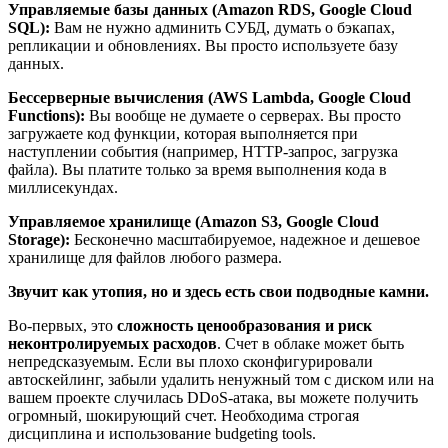
Управляемые базы данных (Amazon RDS, Google Cloud
SQL):
Вам не нужно админить СУБД, думать о бэкапах,
репликации и обновлениях. Вы просто используете базу
данных.
Бессерверные вычисления (AWS Lambda, Google Cloud
Functions):
Вы вообще не думаете о серверах. Вы просто
загружаете код функции, которая выполняется при
наступлении события (например, HTTP-запрос, загрузка
файла). Вы платите только за время выполнения кода в
миллисекундах.
Управляемое хранилище (Amazon S3, Google Cloud
Storage):
Бесконечно масштабируемое, надежное и дешевое
хранилище для файлов любого размера.
Звучит как утопия, но и здесь есть свои подводные камни.
Во-первых, это
сложность ценообразования и риск
неконтролируемых расходов
. Счет в облаке может быть
непредсказуемым. Если вы плохо сконфигурировали
автоскейлинг, забыли удалить ненужный том с диском или на
вашем проекте случилась DDoS-атака, вы можете получить
огромный, шокирующий счет. Необходима строгая
дисциплина и использование budgeting tools.