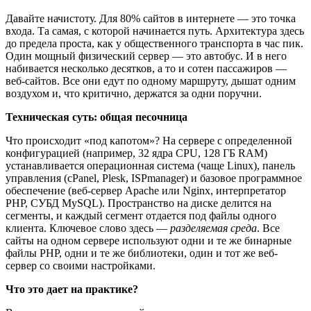
Давайте начистоту. Для 80% сайтов в интернете — это точка
входа. Та самая, с которой начинается путь. Архитектура здесь
до предела проста, как у общественного транспорта в час пик.
Один мощный физический сервер — это автобус. И в него
набивается несколько десятков, а то и сотен пассажиров —
веб-сайтов. Все они едут по одному маршруту, дышат одним
воздухом и, что критично, держатся за одни поручни.
Техническая суть: общая песочница
Что происходит «под капотом»? На сервере с определенной
конфигурацией (например, 32 ядра CPU, 128 ГБ RAM)
устанавливается операционная система (чаще Linux), панель
управления (cPanel, Plesk, ISPmanager) и базовое программное
обеспечение (веб-сервер Apache или Nginx, интерпретатор
PHP, СУБД MySQL). Пространство на диске делится на
сегменты, и каждый сегмент отдается под файлы одного
клиента. Ключевое слово здесь —
разделяемая среда
. Все
сайты на одном сервере используют одни и те же бинарные
файлы PHP, одни и те же библиотеки, один и тот же веб-
сервер со своими настройками.
Что это дает на практике?