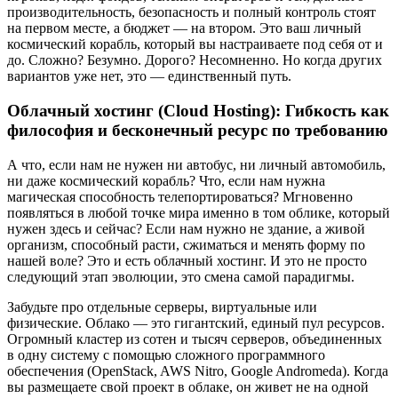
производительность, безопасность и полный контроль стоят
на первом месте, а бюджет — на втором. Это ваш личный
космический корабль, который вы настраиваете под себя от и
до. Сложно? Безумно. Дорого? Несомненно. Но когда других
вариантов уже нет, это — единственный путь.
Облачный хостинг (Cloud Hosting): Гибкость как
философия и бесконечный ресурс по требованию
А что, если нам не нужен ни автобус, ни личный автомобиль,
ни даже космический корабль? Что, если нам нужна
магическая способность телепортироваться? Мгновенно
появляться в любой точке мира именно в том облике, который
нужен здесь и сейчас? Если нам нужно не здание, а живой
организм, способный расти, сжиматься и менять форму по
нашей воле? Это и есть облачный хостинг. И это не просто
следующий этап эволюции, это смена самой парадигмы.
Забудьте про отдельные серверы, виртуальные или
физические. Облако — это гигантский, единый пул ресурсов.
Огромный кластер из сотен и тысяч серверов, объединенных
в одну систему с помощью сложного программного
обеспечения (OpenStack, AWS Nitro, Google Andromeda). Когда
вы размещаете свой проект в облаке, он живет не на одной