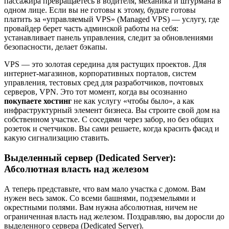
пассажира превращаетесь в водителя, механика и штурмана в
одном лице. Если вы не готовы к этому, будьте готовы
платить за «управляемый VPS» (Managed VPS) — услугу, где
провайдер берет часть админской работы на себя:
устанавливает панель управления, следит за обновлениями
безопасности, делает бэкапы.
VPS — это золотая середина для растущих проектов. Для
интернет-магазинов, корпоративных порталов, систем
управления, тестовых сред для разработчиков, почтовых
серверов, VPN. Это тот момент, когда вы осознанно
покупаете хостинг
не как услугу «чтобы было», а как
инфраструктурный элемент бизнеса. Вы строите свой дом на
собственном участке. С соседями через забор, но без общих
розеток и счетчиков. Вы сами решаете, когда красить фасад и
какую сигнализацию ставить.
Выделенный сервер (Dedicated Server):
Абсолютная власть над железом
А теперь представьте, что вам мало участка с домом. Вам
нужен весь замок. Со всеми башнями, подземельями и
окрестными полями. Вам нужна абсолютная, ничем не
ограниченная власть над железом. Поздравляю, вы доросли до
выделенного сервера (Dedicated Server).