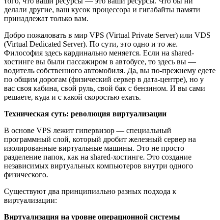
того, что ваши ресурсы — это ваши ресурсы. Что бы ни
делали другие, ваш кусок процессора и гигабайты памяти
принадлежат только вам.
Добро пожаловать в мир VPS (Virtual Private Server) или VDS
(Virtual Dedicated Server). По сути, это одно и то же.
Философия здесь кардинально меняется. Если на shared-
хостинге вы были пассажиром в автобусе, то здесь вы —
водитель собственного автомобиля. Да, вы по-прежнему едете
по общим дорогам (физический сервер в дата-центре), но у
вас своя кабина, свой руль, свой бак с бензином. И вы сами
решаете, куда и с какой скоростью ехать.
Техническая суть: революция виртуализации
В основе VPS лежит гипервизор — специальный
программный слой, который дробит железный сервер на
изолированные виртуальные машины. Это не просто
разделение папок, как на shared-хостинге. Это создание
независимых виртуальных компьютеров внутри одного
физического.
Существуют два принципиально разных подхода к
виртуализации:
Виртуализация на уровне операционной системы