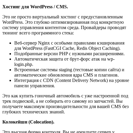
Хостинг для WordPress / CMS.
Это не просто виртуальный хостинг с предустановленным
WordPress. Это глубоко оптимизированная под конкретную
систему управления контентом среда. Провайдеры проводят
тюнинг всего программного стека:
Веб-сервер Nginx с особыми правилами кэширования
для WordPress (FastCGI Cache, Redis Object Caching).
Подобранные версии PHP с нужными расширениями.
Автоматическая защита от брут-форс атак на wp-
login.php.
Встроенные системы staging (тестовые копии сайта) и
автоматические обновления ядра CMS и плагинов.
Интеграция с CDN (Content Delivery Network) на уровне
панели управления.
Это как купить гоночный автомобиль с уже настроенной под
трек подвеской, а не собирать его самому из запчастей. Вы
получаете максимум производительности для вашей CMS без
глубоких технических знаний.
Колокейшн (Colocation).
Это высшая форма контроля. Вы не арендуете сервер у