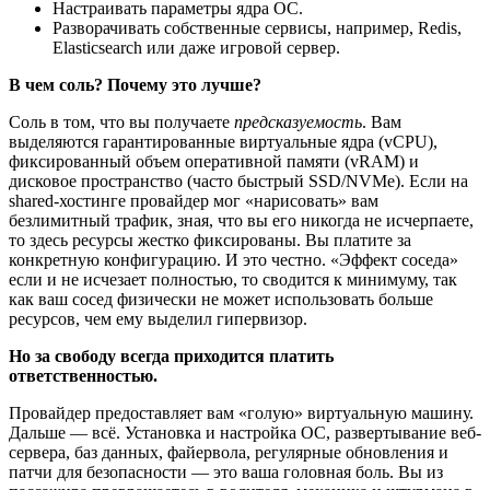
Настраивать параметры ядра ОС.
Разворачивать собственные сервисы, например, Redis,
Elasticsearch или даже игровой сервер.
В чем соль? Почему это лучше?
Соль в том, что вы получаете
предсказуемость
. Вам
выделяются гарантированные виртуальные ядра (vCPU),
фиксированный объем оперативной памяти (vRAM) и
дисковое пространство (часто быстрый SSD/NVMe). Если на
shared-хостинге провайдер мог «нарисовать» вам
безлимитный трафик, зная, что вы его никогда не исчерпаете,
то здесь ресурсы жестко фиксированы. Вы платите за
конкретную конфигурацию. И это честно. «Эффект соседа»
если и не исчезает полностью, то сводится к минимуму, так
как ваш сосед физически не может использовать больше
ресурсов, чем ему выделил гипервизор.
Но за свободу всегда приходится платить
ответственностью.
Провайдер предоставляет вам «голую» виртуальную машину.
Дальше — всё. Установка и настройка ОС, развертывание веб-
сервера, баз данных, файервола, регулярные обновления и
патчи для безопасности — это ваша головная боль. Вы из