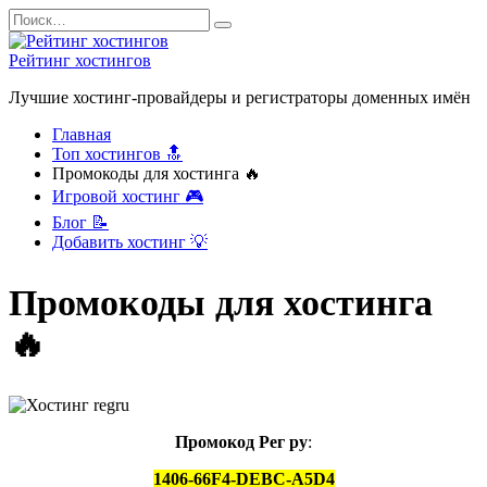
Перейти
Search
к
for:
содержанию
Рейтинг хостингов
Лучшие хостинг-провайдеры и регистраторы доменных имён
Главная
Топ хостингов 🔝
Промокоды для хостинга 🔥
Игровой хостинг 🎮
Блог 📝
Добавить хостинг 💡
Промокоды для хостинга
🔥
Промокод Рег ру
:
1406-66F4-DEBC-A5D4