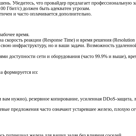
ень. Убедитесь, что провайдер предлагает профессиональную защ
00 Гбит/с) должен быть адекватен угрозам.
итичен и часто оплачивается дополнительно.
рабочее время.
а скорость реакции (Response Time) и время решения (Resolution 
свою инфраструктуру, но и ваши задачи. Возможность удаленно
ями доступности сети и оборудования (часто 99.9% и выше), вр
а формируется из:
 вам нужно), резервное копирование, усиленная DDoS-защита, л
ые предложения часто означают устаревшее железо, плохую се
сь потенциал железа для ваших задач без влияния соседей.