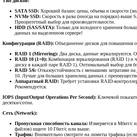
Тип дисков:
SATA SSD:
Хороший баланс цены, объема и скорости (зн
NVMe SSD:
Скорость в разы (иногда на порядки) выше 
Приоритетный выбор для производительности.
HDD (SAS/SATA):
Только для холодного хранения больши
данных на выделенном сервере!
Конфигурация (RAID):
Объединение дисков для повышения от
RAID 1 (Mirroring):
Два диска, данные зеркалируются. От
RAID 10 (1+0):
Комбинация зеркалирования (RAID 1) и че
диску в каждой паре RAID 1). Оптимальный выбор для б
RAID 5/6:
Отказоустойчивость с меньшими затратами на 
10. Лучше для больших хранилищ данных с преимуществ
Аппаратный RAID:
Требует установки RAID-контроллер
Рекомендуется.
IOPS (Input/Output Operations Per Second):
Ключевой показате
десятки/сотни.
Сеть (Network):
Пропускная способность канала:
Измеряется в Мбит/с и
файлов) ищите 10 Гбит/с или выше.
Трафик:
Внимательно смотрите на лимиты трафика (если 