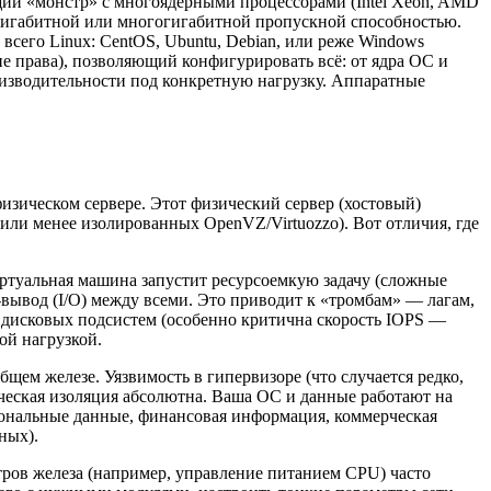
щий «монстр» с многоядерными процессорами (Intel Xeon, AMD
гигабитной или многогигабитной пропускной способностью.
всего Linux: CentOS, Ubuntu, Debian, или реже Windows
е права), позволяющий конфигурировать всё: от ядра ОС и
оизводительности под конкретную нагрузку. Аппаратные
изическом сервере. Этот физический сервер (хостовый)
или менее изолированных OpenVZ/Virtuozzo). Вот отличия, где
иртуальная машина запустит ресурсоемкую задачу (сложные
-вывод (I/O) между всеми. Это приводит к «тромбам» — лагам,
ь дисковых подсистем (особенно критична скорость IOPS —
ой нагрузкой.
ем железе. Уязвимость в гипервизоре (что случается редко,
еская изоляция абсолютна. Ваша ОС и данные работают на
сональные данные, финансовая информация, коммерческая
ных).
тров железа (например, управление питанием CPU) часто