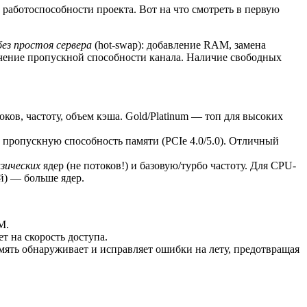
и работоспособности проекта. Вот на что смотреть в первую
без простоя сервера
(hot-swap): добавление RAM, замена
ичение пропускной способности канала. Наличие свободных
токов, частоту, объем кэша. Gold/Platinum — топ для высоких
 пропускную способность памяти (PCIe 4.0/5.0). Отличный
зических
ядер (не потоков!) и базовую/турбо частоту. Для CPU-
й) — больше ядер.
M.
 на скорость доступа.
мять обнаруживает и исправляет ошибки на лету, предотвращая