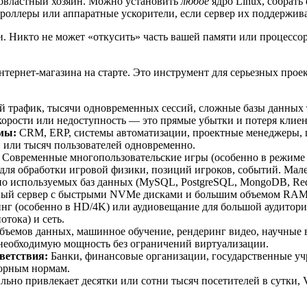
овластный хозяин. Можно установить
любое
ядро Linux, собрать
оллеры или аппаратные ускорители, если сервер их поддерживае
Никто не может «откусить» часть вашей памяти или процессорн
ернет-магазина на старте. Это инструмент для серьезных проек
 трафик, тысячи одновременных сессий, сложные базы данных 
скорости или недоступность — это прямые убытки и потеря клиен
мы:
CRM, ERP, системы автоматизации, проектные менеджеры, п
н или тысяч пользователей одновременно.
Современные многопользовательские игры (особенно в режиме
ля обработки игровой физики, позиций игроков, событий. Мале
о используемых баз данных (MySQL, PostgreSQL, MongoDB, Redi
нный сервер с быстрыми NVMe дисками и большим объемом RAM
г (особенно в HD/4K) или аудиовещание для большой аудитории
тока) и сеть.
бъемов данных, машинное обучение, рендеринг видео, научные
необходимую мощность без ограничений виртуализации.
ветствия:
Банки, финансовые организации, государственные уч
торным нормам.
льно привлекает десятки или сотни тысяч посетителей в сутки, 