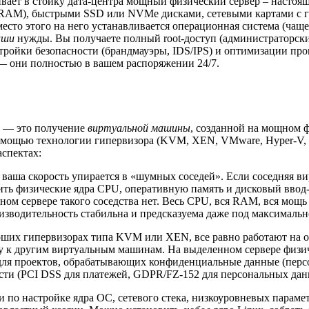
вает в стойку дата-центра мощный физический сервер – настоя
 (RAM), быстрыми SSD или NVMe дисками, сетевыми картами с 
сто этого на него устанавливается операционная система (чаще 
аши
нужды. Вы получаете полный root-доступ (администраторски
тройки безопасности (брандмауэры, IDS/IPS) и оптимизации пр
 — они полностью в вашем распоряжении 24/7.
er) — это получение
виртуальной машины
, созданной на мощном ф
помощью технологии гипервизора (KVM, XEN, VMware, Hyper-V, 
спектах:
ваша скорость упирается в «шумных соседей». Если соседняя в
лить физические ядра CPU, оперативную память и дисковый ввод
ном сервере такого соседства нет. Весь CPU, вся RAM, вся мощ
оизводительность стабильна и предсказуема даже под максимальн
ших гипервизорах типа KVM или XEN, все равно работают на общ
у к другим виртуальным машинам. На выделенном сервере физич
о для проектов, обрабатывающих конфиденциальные данные (пер
ости (PCI DSS для платежей, GDPR/FZ-152 для персональных дан
по настройке ядра ОС, сетевого стека, низкоуровневых параме