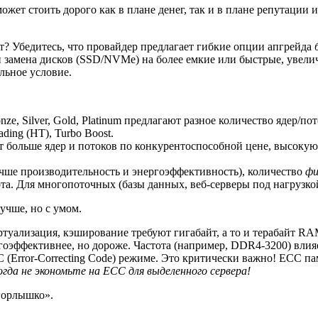
жет стоить дорого как в плане денег, так и в плане репутации 
т? Убедитесь, что провайдер предлагает гибкие опции апгрейда
ли замена дисков (SSD/NVMe) на более емкие или быстрые, увел
льное условие.
nze, Silver, Gold, Platinum предлагают разное количество ядер/по
ing (HT), Turbo Boost.
т больше ядер и потоков по конкурентоспособной цене, высокую
чше производительность и энергоэффективность), количество
фи
ота. Для многопоточных (базы данных, веб-серверы под нагрузко
учше, но с умом.
туализация, кэширование требуют гигабайт, а то и терабайт RA
ффективнее, но дороже. Частота (например, DDR4-3200) влияет
 (Error-Correcting Code) режиме. Это критически важно! ECC па
гда не экономьте на ECC для выделенного сервера!
горлышко».