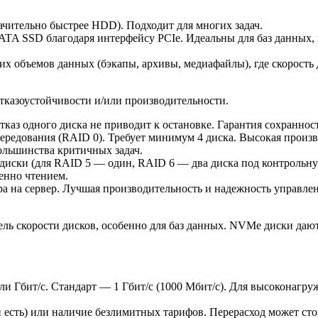
ачительно быстрее HDD). Подходит для многих задач.
SATA SSD благодаря интерфейсу PCIe. Идеальны для баз данных
х объемов данных (бэкапы, архивы, медиафайлы), где скорость 
казоустойчивости и/или производительности.
каз одного диска не приводит к остановке. Гарантия сохраннос
редования (RAID 0). Требует минимум 4 диска. Высокая произв
ольшинства критичных задач.
диски (для RAID 5 — один, RAID 6 — два диска под контрольн
енно чтением.
а на сервер. Лучшая производительность и надежность управле
ль скорости дисков, особенно для баз данных. NVMe диски да
ли Гбит/с. Стандарт — 1 Гбит/с (1000 Мбит/с). Для высоконагр
есть) или наличие безлимитных тарифов. Перерасход может сто