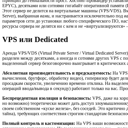
Принцип до гениальности прост. Хостинг-провайдер устанавли
EPYC), десятками или сотнями гигабайт оперативной памяти
Этот сервер не делится на виртуальные машины (VPS/VDS). Вме
Server), выбранная
вами
, и настраивается исключительно под
в
параметров сети до установки любого специфического ПО, нас
ресурсы сервера не делятся ни с кем и не «виртуализируются»
VPS или Dedicated
Аренда VPS/VDS (Virtual Private Server / Virtual Dedicated Serv
разделен между десятками, а иногда и сотнями других VPS с 
выделенный сервер безоговорочно выигрывает в критических а
Абсолютная производительность и предсказуемость:
На VPS 
вычисления, брутфорс, обработку видео), гипервизор будет де
просадкам скорости, увеличению времени отклика. На выделен
операций ввода/вывода в секунду) работают только на вас. Пр
Беспрецедентная изоляция и безопасность:
VPS, даже на хоро
но возможно) теоретически может дать доступ злоумышленник
своем собственном «куске железа», без соседей. Это критичн
тайна), требующих соответствия строгим стандартам безопасн
Полный контроль и кастомизация:
На VPS ваши возможности 