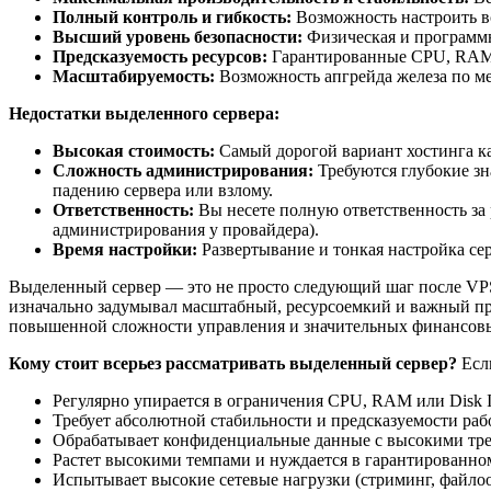
Полный контроль и гибкость:
Возможность настроить вс
Высший уровень безопасности:
Физическая и программн
Предсказуемость ресурсов:
Гарантированные CPU, RAM, 
Масштабируемость:
Возможность апгрейда железа по ме
Недостатки выделенного сервера:
Высокая стоимость:
Самый дорогой вариант хостинга ка
Сложность администрирования:
Требуются глубокие зн
падению сервера или взлому.
Ответственность:
Вы несете полную ответственность за р
администрирования у провайдера).
Время настройки:
Развертывание и тонкая настройка сер
Выделенный сервер — это не просто следующий шаг после VPS
изначально задумывал масштабный, ресурсоемкий и важный про
повышенной сложности управления и значительных финансов
Кому стоит всерьез рассматривать выделенный сервер?
Если
Регулярно упирается в ограничения CPU, RAM или Disk I
Требует абсолютной стабильности и предсказуемости раб
Обрабатывает конфиденциальные данные с высокими треб
Растет высокими темпами и нуждается в гарантированно
Испытывает высокие сетевые нагрузки (стриминг, файло