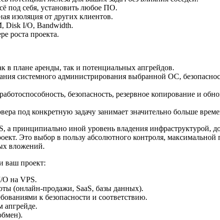
ё под себя, установить любое ПО.
ая изоляция от других клиентов.
Disk I/O, Bandwidth.
ре роста проекта.
к в плане аренды, так и потенциальных апгрейдов.
ания системного администрирования выбранной ОС, безопаснос
аботоспособность, безопасность, резервное копирование и обнов
вера под конкретную задачу занимает значительно больше време
, а принципиально иной уровень владения инфраструктурой, до
ект. Это выбор в пользу абсолютного контроля, максимальной 
ых вложений.
 ваш проект:
/O на VPS.
оты (онлайн-продажи, SaaS, базы данных).
ованиями к безопасности и соответствию.
м апгрейде.
обмен).