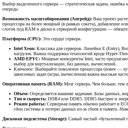
Выбор выделенного сервера — стратегическая задача, ошибка мо
очередь:
Возможность масштабирования (Апгрейд):
Ваш проект расте
процессора на более мощный (в рамках сокета), добавление и
слотов под RAM и диски в серверной конфигурации — обязате
Платформа (CPU):
Это сердце сервера.
Intel Xeon:
Классика для серверов. Линейки E (Entry), Bro
нагрузок. Важна поддержка технологий вроде Hyper-Thread
AMD EPYC:
Мощные конкуренты Intel, часто предлагаю
выбор для виртуализации, баз данных, вычислений.
Ключевое:
Выбирайте поколение процессора (новее — лу
зависимых задач (игры, вычисления) важна высокая част
Оперативная память (RAM):
Мозг сервера. Чем больше, тем л
Объем:
Определяется вашими задачами. Базы данных, вир
Тип и скорость:
DDR4 или DDR5. DDR5 быстрее и энергоэ
Режим работы:
Серверная память обычно работает в ECC
сбои системы и потерю данных из-за сбоев в памяти.
Нико
Дисковая подсистема (Storage):
Самый частый «бутылочный 