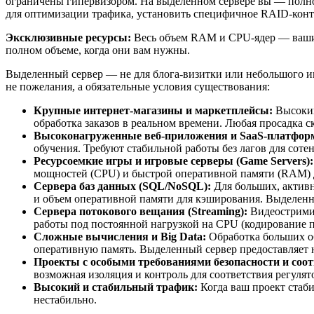
ограничены гипервизором. На выделенном сервере вы — полн
для оптимизации трафика, установить специфичное RAID-контр
Эксклюзивные ресурсы:
Весь объем RAM и CPU-ядер — ваши. 
полном объеме, когда они вам нужны.
Выделенный сервер — не для блога-визитки или небольшого инт
не пожелания, а обязательные условия существования:
Крупные интернет-магазины и маркетплейсы:
Высокий
обработка заказов в реальном времени. Любая просадка 
Высоконагруженные веб-приложения и SaaS-платфор
обучения. Требуют стабильной работы без лагов для соте
Ресурсоемкие игры и игровые серверы (Game Servers):
мощностей (CPU) и быстрой оперативной памяти (RAM) д
Сервера баз данных (SQL/NoSQL):
Для больших, активн
и объем оперативной памяти для кэширования. Выделе
Сервера потокового вещания (Streaming):
Видеостримин
работы под постоянной нагрузкой на CPU (кодирование по
Сложные вычисления и Big Data:
Обработка больших о
оперативную память. Выделенный сервер предоставляет 
Проекты с особыми требованиями безопасности и соот
возможная изоляция и контроль для соответствия регуля
Высокий и стабильный трафик:
Когда ваш проект стаби
нестабильно.