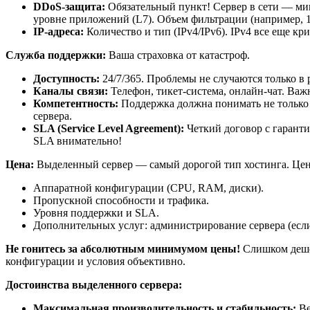
DDoS-защита:
Обязательный пункт! Сервер в сети — миш
уровне приложений (L7). Объем фильтрации (например, 1
IP-адреса:
Количество и тип (IPv4/IPv6). IPv4 все еще кр
Служба поддержки:
Ваша страховка от катастроф.
Доступность:
24/7/365. Проблемы не случаются только в 
Каналы связи:
Телефон, тикет-система, онлайн-чат. Важн
Компетентность:
Поддержка должна понимать не только 
сервера.
SLA (Service Level Agreement):
Четкий договор с гаранти
SLA внимательно!
Цена:
Выделенный сервер — самый дорогой тип хостинга. Цен
Аппаратной конфигурации (CPU, RAM, диски).
Пропускной способности и трафика.
Уровня поддержки и SLA.
Дополнительных услуг: администрирование сервера (если
Не гонитесь за абсолютным минимумом цены!
Слишком дешев
конфигурации и условия объективно.
Достоинства выделенного сервера:
Максимальная производительность и стабильность:
Ве