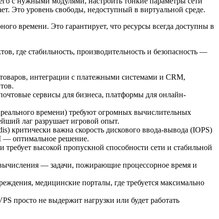
 его с нужными модулями, настроить тонкие параметры сети
т. Это уровень свободы, недоступный в виртуальной среде.
ого времени. Это гарантирует, что ресурсы всегда доступны в
тов, где стабильность, производительность и безопасность —
товаров, интеграции с платежными системами и CRM,
тов.
очтовые сервисы для бизнеса, платформы для онлайн-
 реального времени) требуют огромных вычислительных
йший лаг разрушает игровой опыт.
s) критически важна скорость дискового ввода-вывода (IOPS)
 — оптимальное решение.
 требует высокой пропускной способности сети и стабильной
 вычисления — задачи, пожирающие процессорное время и
реждения, медицинские порталы, где требуется максимально
VPS просто не выдержит нагрузки или будет работать