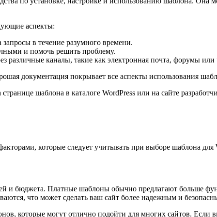
дства по установке, настройке и использованию шаблона. Она 
дующие аспекты:
 запросы в течение разумного времени.
чными и помочь решить проблему.
з различные каналы, такие как электронная почта, форумы или 
ошая документация покрывает все аспекты использования шабло
транице шаблона в каталоге WordPress или на сайте разработчи
кторами, которые следует учитывать при выборе шаблона для Wo
стей и бюджета. Платные шаблоны обычно предлагают больше фу
ваются, что может сделать ваш сайт более надежным и безопасн
ов, которые могут отлично подойти для многих сайтов. Если вы