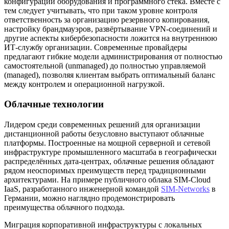
конфигурации оборудования и программного стека. Вместе с
тем следует учитывать, что при таком уровне контроля
ответственность за организацию резервного копирования,
настройку брандмауэров, развёртывание VPN-соединений и
другие аспекты кибербезопасности ложится на внутреннюю
ИТ-службу организации. Современные провайдеры
предлагают гибкие модели администрирования от полностью
самостоятельной (unmanaged) до полностью управляемой
(managed), позволяя клиентам выбрать оптимальный баланс
между контролем и операционной нагрузкой.
Облачные технологии
Лидером среди современных решений для организации
дистанционной работы безусловно выступают облачные
платформы. Построенные на мощной серверной и сетевой
инфраструктуре промышленного масштаба в географически
распределённых дата-центрах, облачные решения обладают
рядом неоспоримых преимуществ перед традиционными
архитектурами. На примере публичного облака SIM-Cloud
IaaS, разработанного инженерной командой
SIM-Networks
в
Германии, можно наглядно продемонстрировать
преимущества облачного подхода.
Миграция корпоративной инфраструктуры с локальных