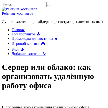
Перейти
Search
к
for:
содержанию
Рейтинг хостингов
Лучшие хостинг-провайдеры и регистраторы доменных имён
Главная
Топ хостингов 🔝
Промокоды для хостинга 🔥
Игровой хостинг 🎮
Блог 📝
Добавить хостинг 💡
Сервер или облако: как
организовать удалённую
работу офиса
В последнее время концепция традиционного офиса