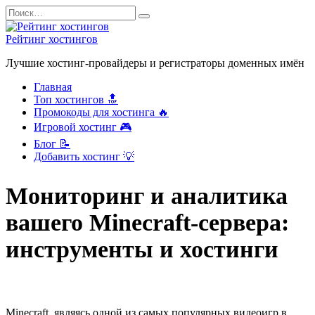
Перейти
Search
к
for:
содержанию
Рейтинг хостингов
Лучшие хостинг-провайдеры и регистраторы доменных имён
Главная
Топ хостингов 🔝
Промокоды для хостинга 🔥
Игровой хостинг 🎮
Блог 📝
Добавить хостинг 💡
Мониторинг и аналитика
вашего Minecraft-сервера:
инструменты и хостинги
Minecraft, являясь одной из самых популярных видеоигр в