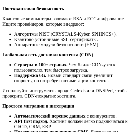
Постквантовая безопасность
Квантовые компьютеры взломают RSA и ECC-шифрование.
Ищите провайдеров, которые внедряют:
Алгоритмы NIST (CRYSTALS-Kyber, SPHINCS+).
Квантово-устойчивые SSL-сертификаты.
Аппаратные модули безопасности (HSM).
Глобальная сеть доставки контента (CDN)
Серверы в 100+ странах.
Чем ближе CDN-узел к
пользователю, тем быстрее загрузка.
Поддержка 6G.
Новый стандарт связи увеличит
скорость, но потребует оптимизации контента.
Используйте инструменты вроде Cedexis или DNSPerf, чтобы
проверить CDN-покрытие хостинга.
Простота миграции и интеграции
Автоматический перенос данных
с конкурентов.
API-first подход.
Хостинг должен легко подключаться к
CI/CD, CRM, ERP.
Поддержка всех популярных CMS.
Даже если вы