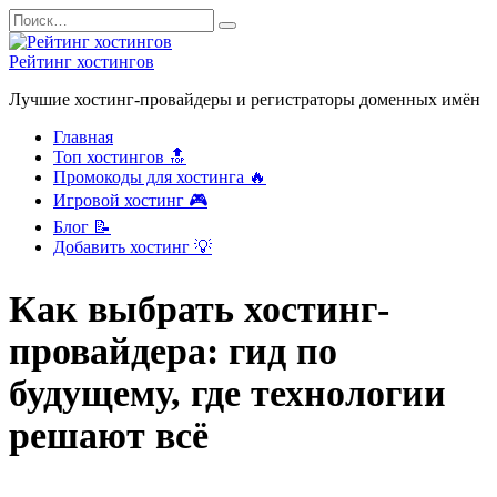
Перейти
Search
к
for:
содержанию
Рейтинг хостингов
Лучшие хостинг-провайдеры и регистраторы доменных имён
Главная
Топ хостингов 🔝
Промокоды для хостинга 🔥
Игровой хостинг 🎮
Блог 📝
Добавить хостинг 💡
Как выбрать хостинг-
провайдера: гид по
будущему, где технологии
решают всё