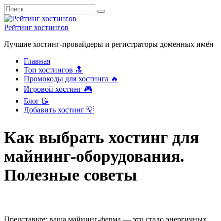
Перейти
Search
к
for:
содержанию
Рейтинг хостингов
Лучшие хостинг-провайдеры и регистраторы доменных имён
Главная
Топ хостингов 🔝
Промокоды для хостинга 🔥
Игровой хостинг 🎮
Блог 📝
Добавить хостинг 💡
Как выбрать хостинг для
майнинг-оборудования.
Полезные советы
Представьте: ваша майнинг-ферма — это стадо энергичных