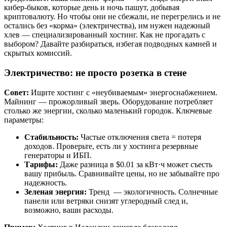
кибер-быков, которые день и ночь пашут, добывая
криптовалюту. Но чтобы они не сбежали, не перегрелись и не
остались без «корма» (электричества), им нужен надежный
хлев — специализированный хостинг. Как не прогадать с
выбором? Давайте разбираться, избегая подводных камней и
скрытых комиссий.
Электричество: не просто розетка в стене
Совет:
Ищите хостинг с «неубиваемым» энергоснабжением.
Майнинг — прожорливый зверь. Оборудование потребляет
столько же энергии, сколько маленький городок. Ключевые
параметры:
Стабильность:
Частые отключения света = потеря
доходов. Проверьте, есть ли у хостинга резервные
генераторы и ИБП.
Тарифы:
Даже разница в $0.01 за кВт·ч может съесть
вашу прибыль. Сравнивайте цены, но не забывайте про
надежность.
Зеленая энергия:
Тренд — экологичность. Солнечные
панели или ветряки снизят углеродный след и,
возможно, ваши расходы.