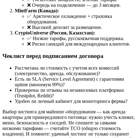
❌ Очередь на подключение — до 3 месяцев.
MintFarm (Канада):
✅ Арктическое охлаждение + страховка
оборудования.
❌ Высокий депозит за размещение.
CryptoUniverse (Россия, Казахстан):
✅ Низкие тарифы, русскоязычная поддержка.
❌ Риски санкций для международных клиентов.
Чеклист перед подписанием договора
Рассчитана ли стоимость с учетом всех комиссий
(электричество, аренда, обслуживание)?
Есть ли SLA (Service Level Agreement) с гарантиями
uptime (минимум 99%)?
Проверены ли отзывы на независимых платформах
(Trustpilot, Reddit)?
Удобен ли личный кабинет для мониторинга фермы?
Выбор хостинга для майнинг-оборудования — как аренда
квартиры для привередливого питомца: нужно учесть климат,
меню, безопасность и соседей. Не спешите за самыми
низкими тарифами — считайте TCO (общую стоимость
владения). И помните: удачный хостинг не только сохранит