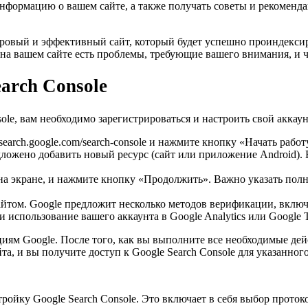
нформацию о вашем сайте, а также получать советы и рекоменда
оровый и эффективный сайт, который будет успешно проиндексир
на вашем сайте есть проблемы, требующие вашего внимания, и ч
arch Console
sole, вам необходимо зарегистрироваться и настроить свой аккаун
/search.google.com/search-console и нажмите кнопку «Начать работ
дложено добавить новый ресурс (сайт или приложение Android). 
на экране, и нажмите кнопку «Продолжить». Важно указать полны
айтом. Google предложит несколько методов верификации, включ
 использование вашего аккаунта в Google Analytics или Google 
иям Google. После того, как вы выполните все необходимые дей
та, и вы получите доступ к Google Search Console для указанного
ройку Google Search Console. Это включает в себя выбор проток