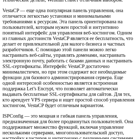
VestaCP — еще одна популярная панель управления, она
отличается легкостью установки и минимальными
требованиями к ресурсам. Эта панель ориентирована на
пользователей, которым нужен простой и интуитивно
понятный интерфейс для управления веб-хостингом. Одним
из главных достоинств VestaCP является ее бесплатность, что
делает ее привлекательной для малого бизнеса и частных
разработчиков. С помощью этой панели можно легко
настраивать веб-сайты, управлять доменами, настраивать
электронную почту, работать с базами данных и настраивать
SSL-сертификаты. Интерфейс VestaCP достаточно
минималистичен, но при этом содержит все необходимые
функции для базового администрирования сервера. Еще
одной интересной особенностью является встроенная
поддержка Let’s Encrypt, что позволяет автоматически
выдавать бесплатные SSL-сертификаты для сайтов. Для тех,
кто арендует VPS сервера и ищет простой способ управления
хостингом, VestaCP будет отличным вариантом.
ISPConfig — это мощная и гибкая панель управления,
предназначенная для более продвинутых пользователей. Она
поддерживает множество функций, включая управление
несколькими серверами, многопользовательский доступ,
настройку кластеров и интеграцию с различными системами.