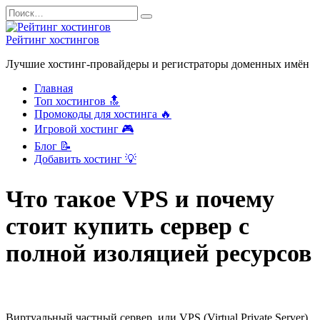
Перейти
Search
к
for:
содержанию
Рейтинг хостингов
Лучшие хостинг-провайдеры и регистраторы доменных имён
Главная
Топ хостингов 🔝
Промокоды для хостинга 🔥
Игровой хостинг 🎮
Блог 📝
Добавить хостинг 💡
Что такое VPS и почему
стоит купить сервер с
полной изоляцией ресурсов
Виртуальный частный сервер, или VPS (Virtual Private Server),