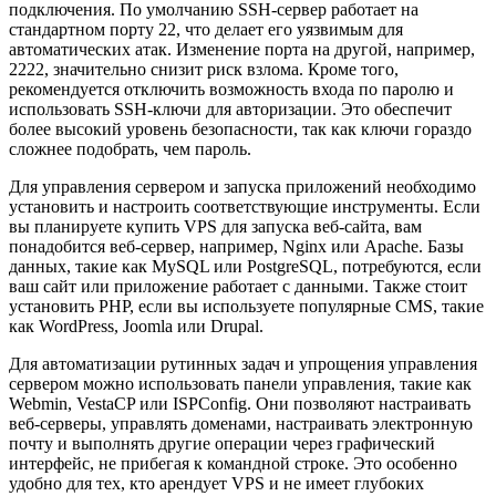
подключения. По умолчанию SSH-сервер работает на
стандартном порту 22, что делает его уязвимым для
автоматических атак. Изменение порта на другой, например,
2222, значительно снизит риск взлома. Кроме того,
рекомендуется отключить возможность входа по паролю и
использовать SSH-ключи для авторизации. Это обеспечит
более высокий уровень безопасности, так как ключи гораздо
сложнее подобрать, чем пароль.
Для управления сервером и запуска приложений необходимо
установить и настроить соответствующие инструменты. Если
вы планируете купить VPS для запуска веб-сайта, вам
понадобится веб-сервер, например, Nginx или Apache. Базы
данных, такие как MySQL или PostgreSQL, потребуются, если
ваш сайт или приложение работает с данными. Также стоит
установить PHP, если вы используете популярные CMS, такие
как WordPress, Joomla или Drupal.
Для автоматизации рутинных задач и упрощения управления
сервером можно использовать панели управления, такие как
Webmin, VestaCP или ISPConfig. Они позволяют настраивать
веб-серверы, управлять доменами, настраивать электронную
почту и выполнять другие операции через графический
интерфейс, не прибегая к командной строке. Это особенно
удобно для тех, кто арендует VPS и не имеет глубоких