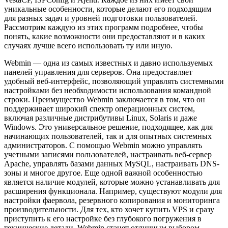
уникальные особенности, которые делают его подходящим
для разных задач и уровней подготовки пользователей.
Рассмотрим каждую из этих программ подробнее, чтобы
понять, какие возможности они предоставляют и в каких
случаях лучше всего использовать ту или иную.
Webmin — одна из самых известных и давно используемых
панелей управления для серверов. Она предоставляет
удобный веб-интерфейс, позволяющий управлять системными
настройками без необходимости использования командной
строки. Преимущество Webmin заключается в том, что он
поддерживает широкий спектр операционных систем,
включая различные дистрибутивы Linux, Solaris и даже
Windows. Это универсальное решение, подходящее, как для
начинающих пользователей, так и для опытных системных
администраторов. С помощью Webmin можно управлять
учетными записями пользователей, настраивать веб-сервер
Apache, управлять базами данных MySQL, настраивать DNS-
зоны и многое другое. Еще одной важной особенностью
является наличие модулей, которые можно устанавливать для
расширения функционала. Например, существуют модули для
настройки фаервола, резервного копирования и мониторинга
производительности. Для тех, кто хочет купить VPS и сразу
приступить к его настройке без глубокого погружения в
технические детали, Webmin станет отличным выбором.