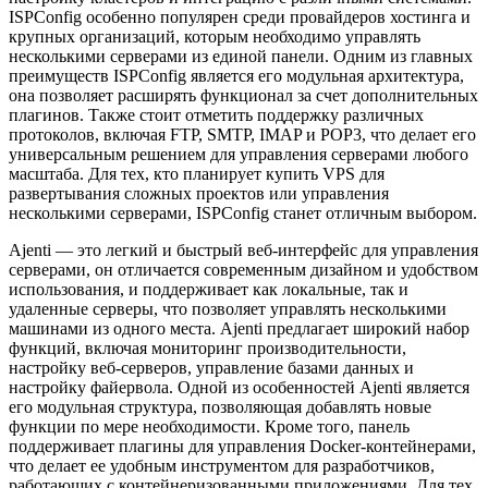
ISPConfig особенно популярен среди провайдеров хостинга и
крупных организаций, которым необходимо управлять
несколькими серверами из единой панели. Одним из главных
преимуществ ISPConfig является его модульная архитектура,
она позволяет расширять функционал за счет дополнительных
плагинов. Также стоит отметить поддержку различных
протоколов, включая FTP, SMTP, IMAP и POP3, что делает его
универсальным решением для управления серверами любого
масштаба. Для тех, кто планирует купить VPS для
развертывания сложных проектов или управления
несколькими серверами, ISPConfig станет отличным выбором.
Ajenti — это легкий и быстрый веб-интерфейс для управления
серверами, он отличается современным дизайном и удобством
использования, и поддерживает как локальные, так и
удаленные серверы, что позволяет управлять несколькими
машинами из одного места. Ajenti предлагает широкий набор
функций, включая мониторинг производительности,
настройку веб-серверов, управление базами данных и
настройку файервола. Одной из особенностей Ajenti является
его модульная структура, позволяющая добавлять новые
функции по мере необходимости. Кроме того, панель
поддерживает плагины для управления Docker-контейнерами,
что делает ее удобным инструментом для разработчиков,
работающих с контейнеризованными приложениями. Для тех,