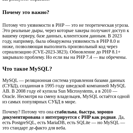
Почему это важно?
Потому что уязвимости в PHP — это не теоретическая угроза.
Это реальные дыры, через которые хакеры получают доступ к
вашему серверу, базе данных, клиентским данным. В 2023
году, например, была обнаружена уязвимость в PHP 8.0 и
ниже, позволяющая выполнить произвольный код через
сериализацию (CVE-2023-3823). Обновление до PHP 8.1+
закрывало проблему. Но если вы на PHP 7.4 — вы обречены.
Что такое MySQL?
MySQL — реляционная система управления базами данных
(СУБД), созданная в 1995 году шведской компанией MySQL
AB. В 2008 году её купила Sun Microsystems, а в 2010 —
Oracle. Несмотря на смену владельцев, MySQL остаётся одной
из самых популярных СУБД в мире.
Почему? Потому что она
стабильна
,
быстра
,
хорошо
документирована
и
интегрируется с PHP как родная
. Да,
есть PostgreSQL, есть MariaDB, есть SQLite — но MySQL —
это стандарт де-факто для веба.