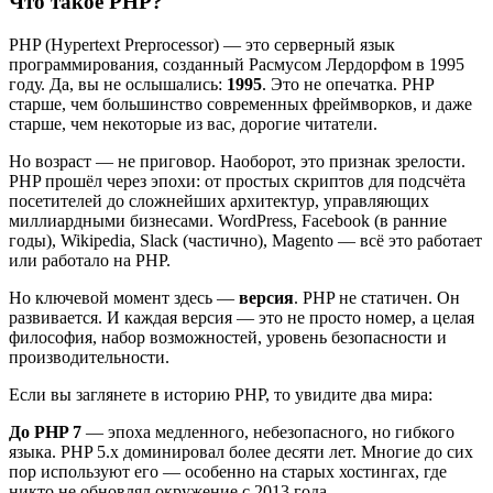
Что такое PHP?
PHP (Hypertext Preprocessor) — это серверный язык
программирования, созданный Расмусом Лердорфом в 1995
году. Да, вы не ослышались:
1995
. Это не опечатка. PHP
старше, чем большинство современных фреймворков, и даже
старше, чем некоторые из вас, дорогие читатели.
Но возраст — не приговор. Наоборот, это признак зрелости.
PHP прошёл через эпохи: от простых скриптов для подсчёта
посетителей до сложнейших архитектур, управляющих
миллиардными бизнесами. WordPress, Facebook (в ранние
годы), Wikipedia, Slack (частично), Magento — всё это работает
или работало на PHP.
Но ключевой момент здесь —
версия
. PHP не статичен. Он
развивается. И каждая версия — это не просто номер, а целая
философия, набор возможностей, уровень безопасности и
производительности.
Если вы заглянете в историю PHP, то увидите два мира:
До PHP 7
— эпоха медленного, небезопасного, но гибкого
языка. PHP 5.x доминировал более десяти лет. Многие до сих
пор используют его — особенно на старых хостингах, где
никто не обновлял окружение с 2013 года.