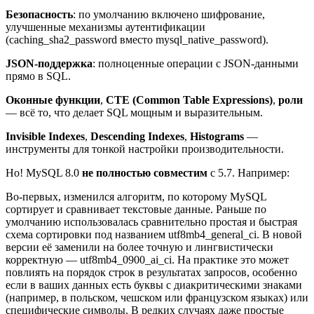
Безопасность
: по умолчанию включено шифрование,
улучшенные механизмы аутентификации
(caching_sha2_password вместо mysql_native_password).
JSON-поддержка
: полноценные операции с JSON-данными
прямо в SQL.
Оконные функции
,
CTE (Common Table Expressions)
,
роли
— всё то, что делает SQL мощным и выразительным.
Invisible Indexes
,
Descending Indexes
,
Histograms
—
инструменты для тонкой настройки производительности.
Но! MySQL 8.0
не полностью совместим
с 5.7. Например:
Во-первых, изменился алгоритм, по которому MySQL
сортирует и сравнивает текстовые данные. Раньше по
умолчанию использовалась сравнительно простая и быстрая
схема сортировки под названием utf8mb4_general_ci. В новой
версии её заменили на более точную и лингвистически
корректную — utf8mb4_0900_ai_ci. На практике это может
повлиять на порядок строк в результатах запросов, особенно
если в ваших данных есть буквы с диакритическими знаками
(например, в польском, чешском или французском языках) или
специфические символы. В редких случаях даже простые