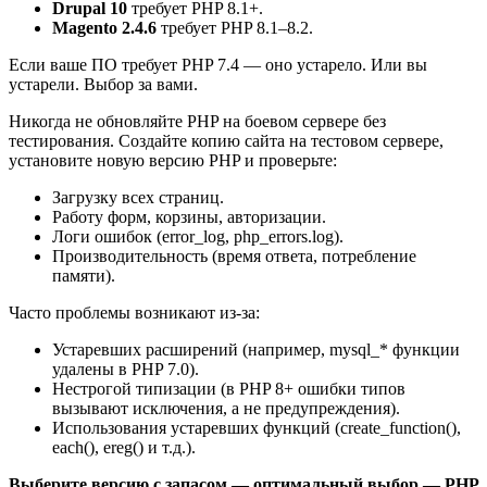
Drupal 10
требует PHP 8.1+.
Magento 2.4.6
требует PHP 8.1–8.2.
Если ваше ПО требует PHP 7.4 — оно устарело. Или вы
устарели. Выбор за вами.
Никогда не обновляйте PHP на боевом сервере без
тестирования. Создайте копию сайта на тестовом сервере,
установите новую версию PHP и проверьте:
Загрузку всех страниц.
Работу форм, корзины, авторизации.
Логи ошибок (error_log, php_errors.log).
Производительность (время ответа, потребление
памяти).
Часто проблемы возникают из-за:
Устаревших расширений (например, mysql_* функции
удалены в PHP 7.0).
Нестрогой типизации (в PHP 8+ ошибки типов
вызывают исключения, а не предупреждения).
Использования устаревших функций (create_function(),
each(), ereg() и т.д.).
Выберите версию с запасом — оптимальный выбор — PHP