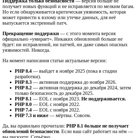
Поддержка только безопасности
— версия больше не
получает новых функций и не исправляется по мелким багам.
Но если обнаруживается критическая уязвимость, которая
может привести к взлому или утечке данных, для неё
выпускается экстренный патч.
Прекращение поддержки
— с этого момента версия
официально «умирает». Никаких обновлений больше не
будет: ни исправлений, ни патчей, ни даже самых опасных
уязвимостей. Никогда.
На момент написания статьи актуальные версии:
PHP 8.4
— выйдет в ноябре 2025 (пока в стадии
разработки).
PHP 8.3
— активная поддержка до ноября 2026.
PHP 8.2
— активная поддержка до декабря 2024, затем
только безопасность до декабря 2025.
PHP 8.1
— EOL с ноября 2023.
Не поддерживается.
PHP 8.0
— EOL с ноября 2022.
PHP 7.4
— EOL с ноября 2022.
PHP 7.3 и ниже
— мёртвы. Совсем.
Да, вы правильно прочитали:
PHP 8.1 больше не получает
обновлений безопасности
. Если ваш сайт работает на нём —
вы рискуете. Серьёзно.