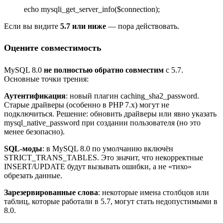
echo mysqli_get_server_info($connection);
Если вы видите
5.7 или ниже
— пора действовать.
Оцените совместимость
MySQL 8.0
не полностью обратно совместим
с 5.7.
Основные точки трения:
Аутентификация
: новый плагин caching_sha2_password.
Старые драйверы (особенно в PHP 7.x) могут не
подключиться. Решение: обновить драйверы или явно указать
mysql_native_password при создании пользователя (но это
менее безопасно).
SQL-моды
: в MySQL 8.0 по умолчанию включён
STRICT_TRANS_TABLES. Это значит, что некорректные
INSERT/UPDATE будут вызывать ошибки, а не «тихо»
обрезать данные.
Зарезервированные слова
: некоторые имена столбцов или
таблиц, которые работали в 5.7, могут стать недопустимыми в
8.0.