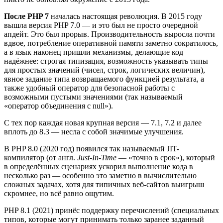
После PHP 7
началась настоящая революция. В 2015 году
вышла версия PHP 7.0 — и это был не просто очередной
апдейт. Это был прорыв. Производительность выросла почти
вдвое, потребление оперативной памяти заметно сократилось,
а в язык наконец пришли механизмы, делающие код
надёжнее: строгая типизация, возможность указывать типы
для простых значений (чисел, строк, логических величин),
явное задание типа возвращаемого функцией результата, а
также удобный оператор для безопасной работы с
возможными пустыми значениями (так называемый
«оператор объединения с null»).
С тех пор каждая новая крупная версия — 7.1, 7.2 и далее
вплоть до 8.3 — несла с собой значимые улучшения.
В PHP 8.0 (2020 год) появился так называемый JIT-
компилятор (от англ.
Just-In-Time
— «точно в срок»), который
в определённых сценариях ускорил выполнение кода в
несколько раз — особенно это заметно в вычислительно
сложных задачах, хотя для типичных веб-сайтов выигрыш
скромнее, но всё равно ощутим.
PHP 8.1 (2021) принёс поддержку перечислений (специальных
типов, которые могут принимать только заранее заданный