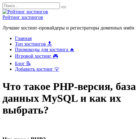
Перейти
Search
к
for:
содержанию
Рейтинг хостингов
Лучшие хостинг-провайдеры и регистраторы доменных имён
Главная
Топ хостингов 🔝
Промокоды для хостинга 🔥
Игровой хостинг 🎮
Блог 📝
Добавить хостинг 💡
Что такое PHP-версия, база
данных MySQL и как их
выбрать?