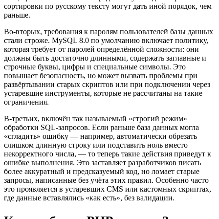
сортировки по русскому тексту могут дать иной порядок, чем
раньше.
Во-вторых, требования к паролям пользователей базы данных
стали строже. MySQL 8.0 по умолчанию включает политику,
которая требует от паролей определённой сложности: они
должны быть достаточно длинными, содержать заглавные и
строчные буквы, цифры и специальные символы. Это
повышает безопасность, но может вызвать проблемы при
развёртывании старых скриптов или при подключении через
устаревшие инструменты, которые не рассчитаны на такие
ограничения.
В-третьих, включён так называемый «строгий режим»
обработки SQL-запросов. Если раньше база данных могла
«сгладить» ошибку — например, автоматически обрезать
слишком длинную строку или подставить ноль вместо
некорректного числа, — то теперь такие действия приведут к
ошибке выполнения. Это заставляет разработчиков писать
более аккуратный и предсказуемый код, но ломает старые
запросы, написанные без учёта этих правил. Особенно часто
это проявляется в устаревших CMS или кастомных скриптах,
где данные вставлялись «как есть», без валидации.