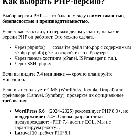
Как выбрать PHP-версию?
Выбор версии PHP — это баланс между
совместимостью
,
безопасностью
и
производительностью
.
Если у вас есть сайт, то первым делом узнайте, на какой
версии PHP он работает. Это можно сделать:
Через phpinfo() — создайте файл info.php с содержимым
<?php phpinfo(); ?> и откройте его в браузере.
Через панель хостинга (cPanel, ISPmanager и т.д.).
Через SSH: php -v.
Если вы видите
7.4 или ниже
— срочно планируйте
миграцию.
Если вы используете CMS (WordPress, Joomla, Drupal) или
фреймворк (Laravel, Symfony), проверьте их официальные
требования:
WordPress 6.6+
(2024–2025) рекомендует PHP 8.0+, но
поддерживает
7.4+. Однако разработчики
предупреждают: «PHP 7.4 достиг EOL. Мы не
гарантируем работу».
Laravel 10
требует PHP 8.1+.