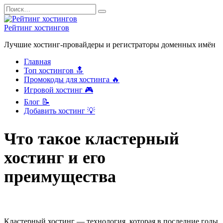
Перейти
Search
к
for:
содержанию
Рейтинг хостингов
Лучшие хостинг-провайдеры и регистраторы доменных имён
Главная
Топ хостингов 🔝
Промокоды для хостинга 🔥
Игровой хостинг 🎮
Блог 📝
Добавить хостинг 💡
Что такое кластерный
хостинг и его
преимущества
Кластерный хостинг — технология, которая в последние годы